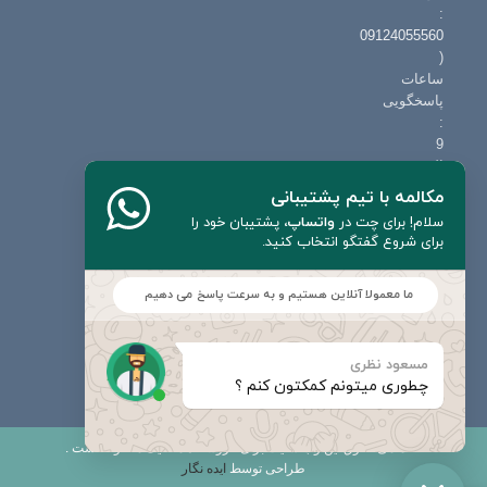
:
09124055560
(
ساعات
پاسخگویی
:
9
الی
19
مکالمه با تیم پشتیبانی
حتی
سلام! برای چت در
واتساپ
،
پشتیبان خود را
روزهای
برای شروع گفتگو انتخاب کنید.
تعطیل
)
ما معمولا آنلاین هستیم و به سرعت پاسخ می دهیم
ایمیل
:
info=@=mecanic.ir
مسعود نظری
چطوری میتونم کمکتون کنم ؟
© تمامی حقوق این وب سایت برای فروشگاه مکانیک محفوظ است .
طراحی توسط
ایده نگار