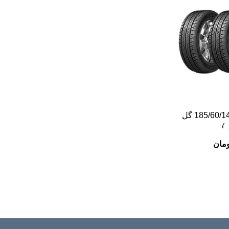
لاستیک بارز 185/60/14 گل
ومان