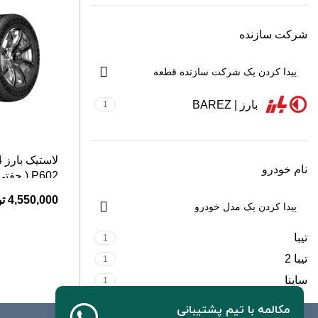
شرکت سازنده
بارز | BAREZ
1
نام خودرو
P602 ( جفتی )
4,550,000
ت
تیبا
1
تیبا 2
1
ساینا
1
مکالمه با تیم پشتیبانی