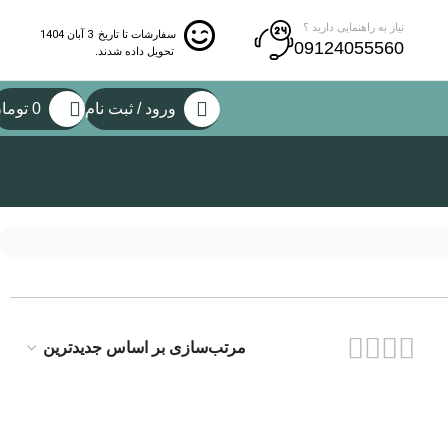
نیاز به راهنمایی دارید ؟
3 آبان 1404
سفارشات تا تاریخ
09124055560
تحویل داده شدند.
ورود / ثبت نام
0
توما