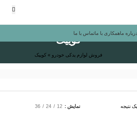
رباره ما
همکاری با ما
تماس با ما
کوییک
فروش لوازم یدکی خودرو
»
کوییک
ک نتیجه
نمایش
12
24
36