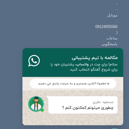
-
-
موبایل
:
09124055560
(
ساعات
پاسخگویی
:
9
مکالمه با تیم پشتیبانی
الی
سلام! برای چت در
واتساپ
،
پشتیبان خود را
19
برای شروع گفتگو انتخاب کنید.
حتی
روزهای
ما معمولا آنلاین هستیم و به سرعت پاسخ می دهیم
تعطیل
)
ایمیل
مسعود نظری
چطوری میتونم کمکتون کنم ؟
:
info=@=mecanic.ir