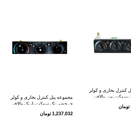
 کنترل بخاری و کولر
سوکت پهن والافن
مجموعه پنل کنترل بخاری و کولر
چرخشی تک سوکت باریک والافن
تومان
405
1,237,032
تومان