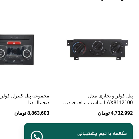
پنل کولر و بخاری مدل
مجموعه پنل کنترل کولر 
LAX8112100 مناسب برای خودرو
دیجیتال دنا
لیفان 520
4,732,992
تومان
8,863,603
تومان
مکالمه با تیم پشتیبانی