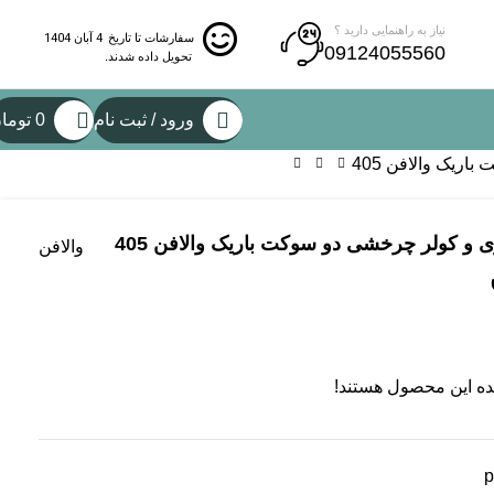
نیاز به راهنمایی دارید ؟
4 آبان 1404
سفارشات تا تاریخ
09124055560
تحویل داده شدند.
ورود / ثبت نام
0
توما
ریک والافن 405
 و کولر چرخشی دو سوکت باریک والافن 405
والافن
ده این محصول هستند!
p