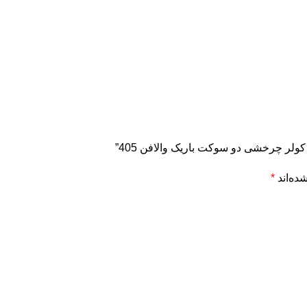
لر چرخشی دو سوکت باریک والافن 405”
ده‌اند
*