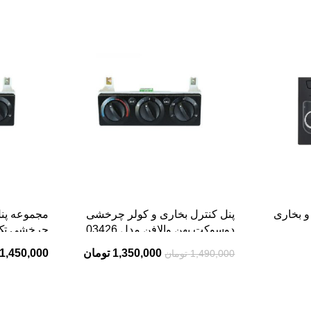
-9%
و بخاری
پنل کنترل بخاری و کولر چرخشی
مجموعه پنل
دوسوکت پهن والافن مدل 03426
چرخشی تک 
مناسب برای پژو 405
405
1,350,000
تومان
1,450,000
1,490,000
تومان