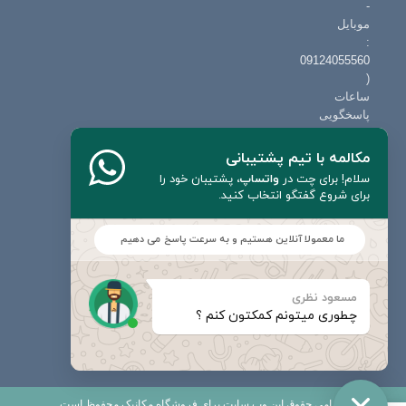
-
موبایل
:
09124055560
(
ساعات
پاسخگویی
:
9
مکالمه با تیم پشتیبانی
الی
سلام! برای چت در
واتساپ
،
پشتیبان خود را
19
برای شروع گفتگو انتخاب کنید.
حتی
روزهای
ما معمولا آنلاین هستیم و به سرعت پاسخ می دهیم
تعطیل
)
ایمیل
مسعود نظری
چطوری میتونم کمکتون کنم ؟
:
info=@=mecanic.ir
© تمامی حقوق این وب سایت برای فروشگاه مکانیک محفوظ است .