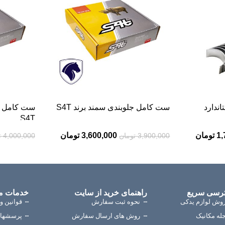
اندارد
ست کامل جلوبندی سمند برند S4T
S4T
1,
تومان
3,600,000
تومان
3,900,000
تومان
4,000,000
ت
رسی سریع
راهنمای خرید از سایت
خدمات م
وش لوازم یدکی
نحوه ثبت سفارش
قوانین و
له مکانیک
روش های ارسال سفارش
پرسشهای