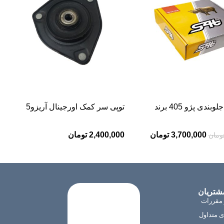
ست کامل جلوبندی پژو 405 برند
توپی سر کمک اورجینال آریزو5
3,700,000
تومان
2,400,000
تومان
ومان
شتریان
 مقررات
 متداول