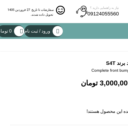
نیاز به راهنمایی دارید ؟
27 فروردین 1405
سفارشات تا تاریخ
09124055560
تحویل داده شدند.
ورود / ثبت نام
0
توما
ند S4T
Complete front bump
3,000,0
تومان
ده این محصول هستند!