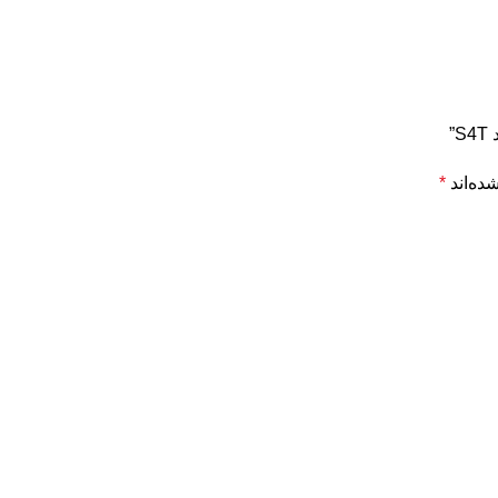
”
ده‌اند
*