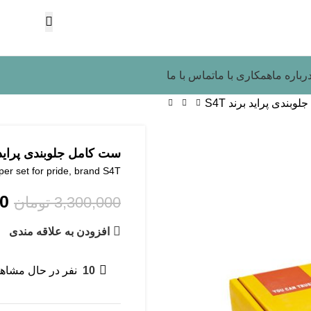
رباره ما
همکاری با ما
تماس با ما
بندی پراید برند S4T
ست کامل جلوبندی پراید بر
er set for pride, brand S4T
00
3,300,000
تومان
افزودن به علاقه مندی
10
نفر در حال مشاه