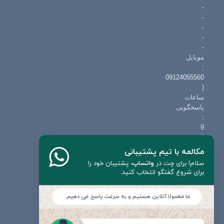
-
-
-
-
-
موبایل
:
09124055560
(
ساعات
پاسخگویی
:
9
الی
19
مکالمه با تیم پشتیبانی
حتی
سلام! برای چت در
واتساپ
،
پشتیبان خود را
روزهای
برای شروع گفتگو انتخاب کنید.
تعطیل
)
ما معمولا آنلاین هستیم و به سرعت پاسخ می دهیم
ایمیل
: