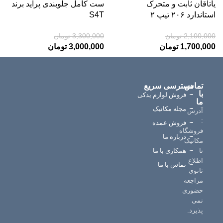
یاتاقان ثابت و متحرک
ست کامل جلوبندی پراید برند
استاندارد ۲۰۶ تیپ ۲
S4T
2,100,000
تومان
3,300,000
تومان
1,700,000
تومان
3,000,000
تومان
تماس
دسترسی سریع
ر
با
خ
فروش لوازم یدکی
ما
ا
مجله مکانیک
س
آدرس
:
فروش عمده
فروشگاه
درباره ما
مکانیک
تا
همکاری با ما
اطلاع
تماس با ما
ثانوی
مراجعه
حضوری
نمی
پذیرد.