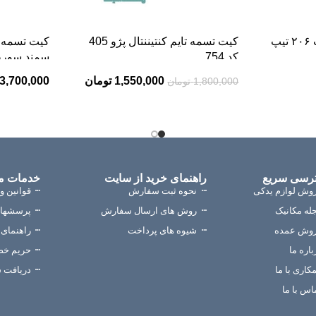
کیت تسمه تایم پاورگریپ ۲۰۶ تیپ
کیت تسمه تایم کنتیننتال پژو 405
کیت تسمه تا
کد 754
سمند سور
1,550,000
تومان
3,700,000
1,800,000
تومان
رسی سریع
راهنمای خرید از سایت
خدمات م
وش لوازم یدکی
نحوه ثبت سفارش
قوانین و
له مکانیک
روش های ارسال سفارش
پرسشهای
وش عمده
شیوه های پرداخت
راهنمای ب
باره ما
حریم خ
کاری با ما
دریافت 
اس با ما