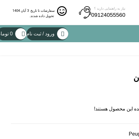
نیاز به راهنمایی دارید ؟
3 آبان 1404
سفارشات تا تاریخ
09124055560
تحویل داده شدند.
ورود / ثبت نام
0
توما
ن
ده این محصول هستند!
Peu