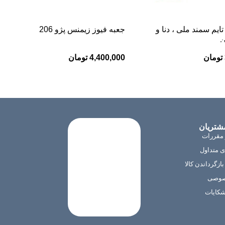
یم سمند ملی ، دنا و
جعبه فیوز زیمنس پژو 206
ن
تومان
4,400,000
تومان
شتریان
 مقررات
 متداول
ازگرداندن کالا
صوصی
شکایات