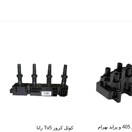
-10%
کوئل ساژم 405 و پراید بهرام
کوئل کروز Tu5 رانا