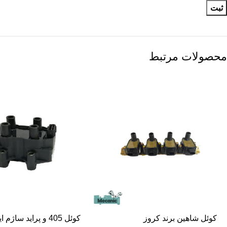
محصولات مرتبط
-31%
کوئل شاهین برند کروز
کوئل 405 و پراید ساژم ایساکویی