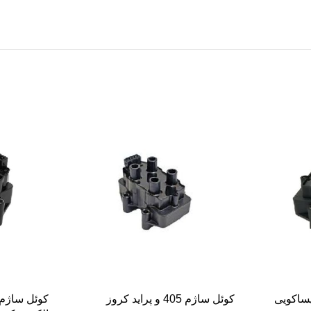
-21%
-15%
کوئل ساژم 405 و پراید کروز