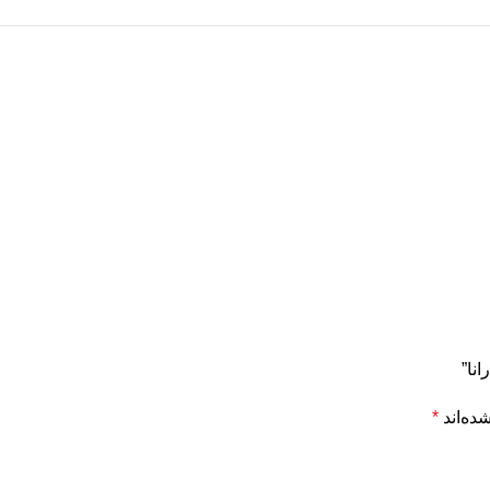
نا”
ده‌اند
*