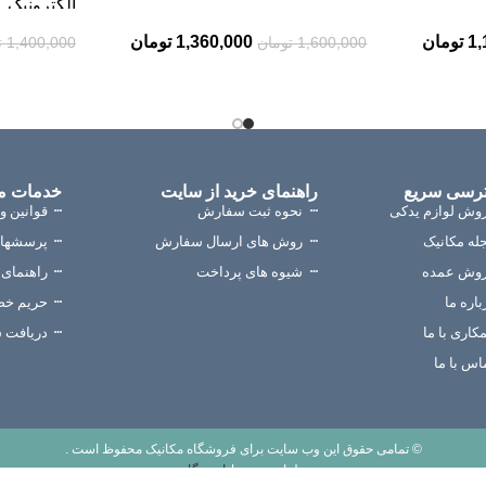
الکترونیک
1,
تومان
1,360,000
تومان
1,600,000
تومان
1,400,000
ت
رسی سریع
راهنمای خرید از سایت
خدمات م
وش لوازم یدکی
نحوه ثبت سفارش
قوانین و
له مکانیک
روش های ارسال سفارش
پرسشهای
وش عمده
شیوه های پرداخت
راهنمای ب
باره ما
حریم خ
کاری با ما
دریافت 
اس با ما
© تمامی حقوق این وب سایت برای فروشگاه مکانیک محفوظ است .
طراحی توسط
ایده نگار