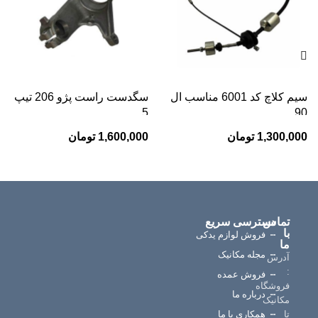
سیم کلاچ کد 6001 مناسب ال
سگدست راست پژو 206 تیپ
5
90
1,300,000
تومان
1,600,000
تومان
تماس
دسترسی سریع
ر
با
خ
فروش لوازم یدکی
ما
ا
مجله مکانیک
س
آدرس
:
فروش عمده
فروشگاه
درباره ما
مکانیک
تا
همکاری با ما