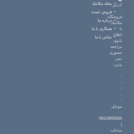
مجله مکانیک
س
آدرس
:
فروش عمده
فروشگاه
درباره ما
مکانیک
تا
همکاری با ما
اطلاع
تماس با ما
ثانوی
مراجعه
حضوری
نمی
پذیرد.
-
-
-
-
-
موبایل
:
09124055560
(
ساعات