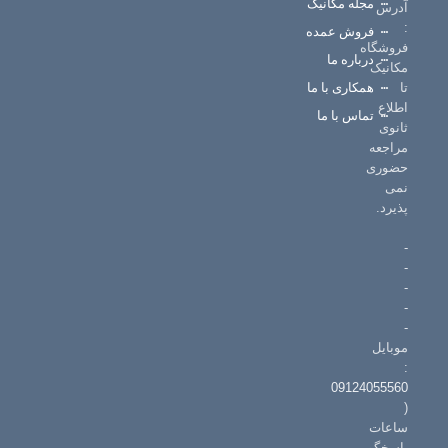
مجله مکانیک
س
آدرس
:
فروش عمده
فروشگاه
درباره ما
مکانیک
تا
همکاری با ما
اطلاع
تماس با ما
ثانوی
مراجعه
حضوری
نمی
پذیرد.
-
-
-
-
-
موبایل
:
09124055560
(
ساعات
پاسخگویی